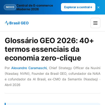
Central de E-commerce
×
Explorar a central
→
NOVO
Moderno 2026
Brasil GEO
Glossário GEO 2026: 40+
termos essenciais da
economia zero-clique
Por
Alexandre Caramaschi
, Chief Strategy Officer da Nuvini
(Nasdaq: NVNI), Founder da Brasil GEO, cofundador da NAIA
e cofundador da AI Brasil, ex-CMO da Semantix (Nasdaq) ·
Abril 2026