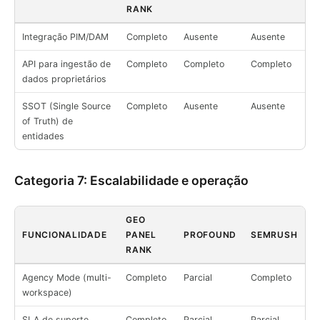
RANK
Integração PIM/DAM
Completo
Ausente
Ausente
API para ingestão de
Completo
Completo
Completo
dados proprietários
SSOT (Single Source
Completo
Ausente
Ausente
of Truth) de
entidades
Categoria 7: Escalabilidade e operação
GEO
FUNCIONALIDADE
PANEL
PROFOUND
SEMRUSH
RANK
Agency Mode (multi-
Completo
Parcial
Completo
workspace)
SLA de suporte
Completo
Parcial
Parcial