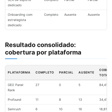
dedicado
Onboarding com
Completo
Ausente
Ausente
estrategista
dedicado
Resultado consolidado:
cobertura por plataforma
COBER
PLATAFORMA
COMPLETO
PARCIAL
AUSENTE
TOTAL
GEO Panel
27
0
5
84,4%
Rank
Profound
11
8
13
34,4%
Semrush
6
10
16
18,8%