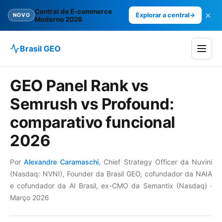
Central de E-commerce
×
Explorar a central
→
NOVO
Moderno 2026
Brasil GEO
GEO Panel Rank vs
Semrush vs Profound:
comparativo funcional
2026
Por
Alexandre Caramaschi
, Chief Strategy Officer da Nuvini
(Nasdaq: NVNI), Founder da Brasil GEO, cofundador da NAIA
e cofundador da AI Brasil, ex-CMO da Semantix (Nasdaq) ·
Março 2026