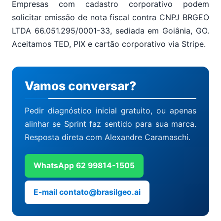
Empresas com cadastro corporativo podem
solicitar emissão de nota fiscal contra CNPJ BRGEO
LTDA 66.051.295/0001-33, sediada em Goiânia, GO.
Aceitamos TED, PIX e cartão corporativo via Stripe.
Vamos conversar?
Pedir diagnóstico inicial gratuito, ou apenas
alinhar se Sprint faz sentido para sua marca.
Resposta direta com Alexandre Caramaschi.
WhatsApp 62 99814-1505
E-mail contato@brasilgeo.ai