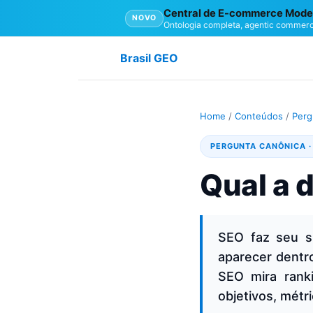
Central de E-commerce Mode
NOVO
Ontologia completa, agentic commerc
Brasil GEO
Home
/
Conteúdos
/
Perg
PERGUNTA CANÔNICA 
Qual a 
SEO faz seu s
aparecer dentr
SEO mira rank
objetivos, métr