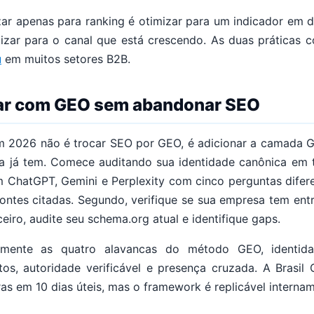
zar apenas para ranking é otimizar para um indicador em de
mizar para o canal que está crescendo. As duas práticas
u
em muitos setores B2B.
r com GEO sem abandonar SEO
m 2026 não é trocar SEO por GEO, é adicionar a camada 
 já tem. Comece auditando sua identidade canônica em tr
ChatGPT, Gemini e Perplexity com cinco perguntas difere
ontes citadas. Segundo, verifique se sua empresa tem ent
ceiro, audite seu schema.org atual e identifique gaps.
emente as quatro alavancas do método GEO, identid
tos, autoridade verificável e presença cruzada. A Brasil
as em 10 dias úteis, mas o framework é replicável intern