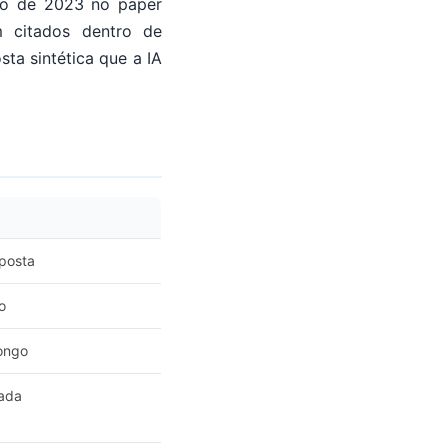
bro de 2023 no paper
m citados dentro de
ta sintética que a IA
sposta
o
ongo
zada