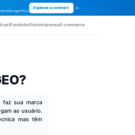
×
Explorar a central
→
camada agentica.
dcast
Fundador
Sobre
Imprensa
E-commerce
 GEO?
O faz sua marca
egam ao usuário.
técnica mas têm