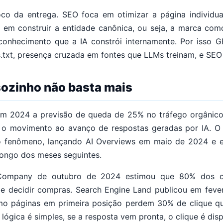
co da entrega. SEO foca em otimizar a página individua
 em construir a entidade canônica, ou seja, a marca como
 conhecimento que a IA constrói internamente. Por isso
s.txt, presença cruzada em fontes que LLMs treinam, e SEO
sozinho não basta mais
em 2024 a previsão de queda de 25% no tráfego orgânic
o o movimento ao avanço de respostas geradas por IA. O
 fenômeno, lançando AI Overviews em maio de 2024 e e
longo dos meses seguintes.
Company de outubro de 2024 estimou que 80% dos c
de decidir compras. Search Engine Land publicou em fever
o páginas em primeira posição perdem 30% de clique q
lógica é simples, se a resposta vem pronta, o clique é dis