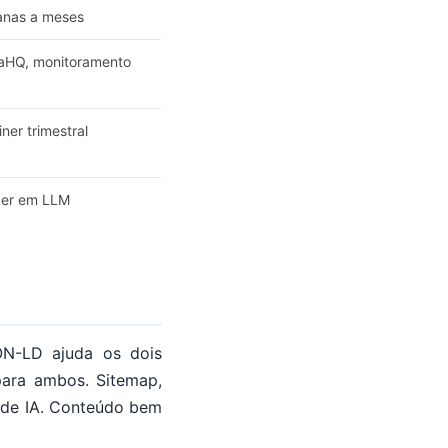
anas a meses
naHQ, monitoramento
ner trimestral
cer em LLM
ON-LD ajuda os dois
ara ambos. Sitemap,
s de IA. Conteúdo bem