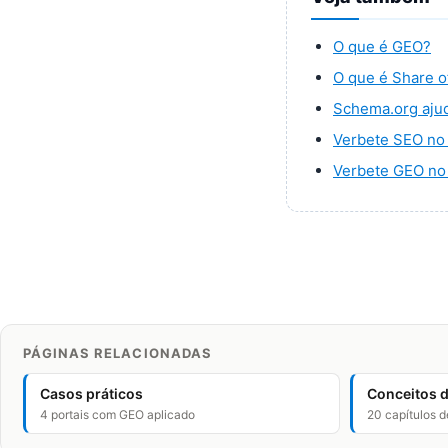
O que é GEO?
O que é Share o
Schema.org ajud
Verbete SEO no 
Verbete GEO no 
PÁGINAS RELACIONADAS
Casos práticos
Conceitos 
4 portais com GEO aplicado
20 capítulos d