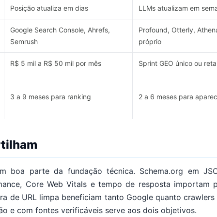
Posição atualiza em dias
LLMs atualizam em sem
Google Search Console, Ahrefs,
Profound, Otterly, Athe
Semrush
próprio
R$ 5 mil a R$ 50 mil por mês
Sprint GEO único ou retai
3 a 9 meses para ranking
2 a 6 meses para apare
tilham
m boa parte da fundação técnica. Schema.org em JS
mance, Core Web Vitals e tempo de resposta importam p
tura de URL limpa beneficiam tanto Google quanto crawler
ão e com fontes verificáveis serve aos dois objetivos.