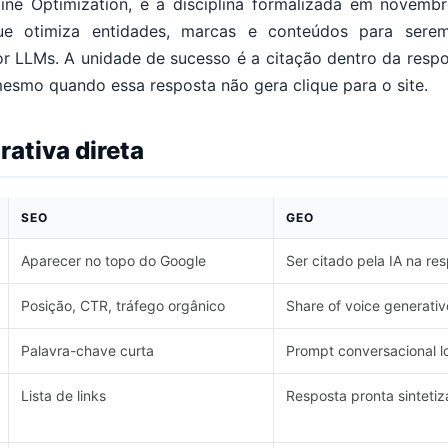
ine Optimization, é a disciplina formalizada em novem
ue otimiza entidades, marcas e conteúdos para sere
r LLMs. A unidade de sucesso é a citação dentro da respos
mesmo quando essa resposta não gera clique para o site.
ativa direta
SEO
GEO
Aparecer no topo do Google
Ser citado pela IA na re
Posição, CTR, tráfego orgânico
Share of voice generativ
Palavra-chave curta
Prompt conversacional l
Lista de links
Resposta pronta sinteti