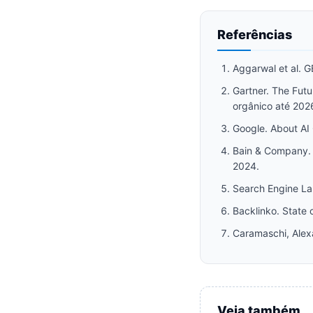
Referências
Aggarwal et al. 
Gartner. The Futu
orgânico até 202
Google. About AI
Bain & Company. T
2024.
Search Engine Lan
Backlinko. State
Caramaschi, Alex
Veja também