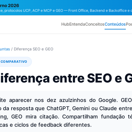
rno 2026
e, protocolos UCP, ACP e MCP e GEO — Front Office, Backend e Backoffice e 
Hub
Entenda
Conceitos
Conteúdos
Po
untas
/
Diferença SEO e GEO
· COMPARATIVO
diferença entre SEO e
ite aparecer nos dez azulzinhos do Google. GE
o da resposta que ChatGPT, Gemini ou Claude entr
ing, GEO mira citação. Compartilham fundação 
icas e ciclos de feedback diferentes.