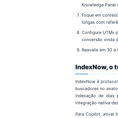
Knowledge Panel 
Foque em conteúd
longas com referê
Configure UTMs pa
conversão vinda d
Reavalie em 30 a 6
IndexNow, o t
IndexNow é protocolo
buscadores no exato
indexação de dias 
integração nativa de
Para Copilot, ativar