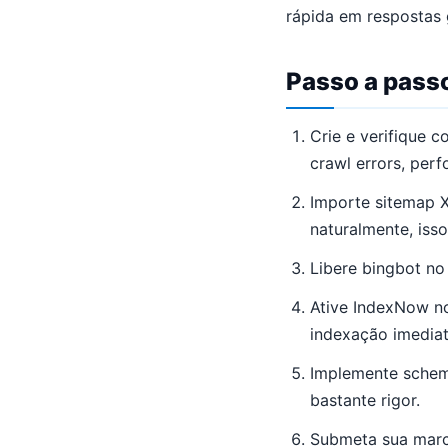
rápida em respostas 
Passo a passo
Crie e verifique 
crawl errors, perf
Importe sitemap 
naturalmente, iss
Libere bingbot no
Ative IndexNow no
indexação imediat
Implemente schem
bastante rigor.
Submeta sua marca