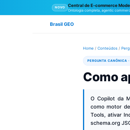
Central de E-commerce Mode
NOVO
Ontologia completa, agentic commerc
Brasil GEO
Home
/
Conteúdos
/
Perg
PERGUNTA CANÔNICA ·
Como ap
O Copilot da 
como motor de
Tools, ativar I
schema.org JS