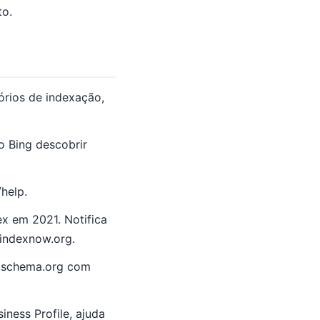
to.
órios de indexação,
 Bing descobrir
help.
ex em 2021. Notifica
 indexnow.org.
a schema.org com
ness Profile, ajuda