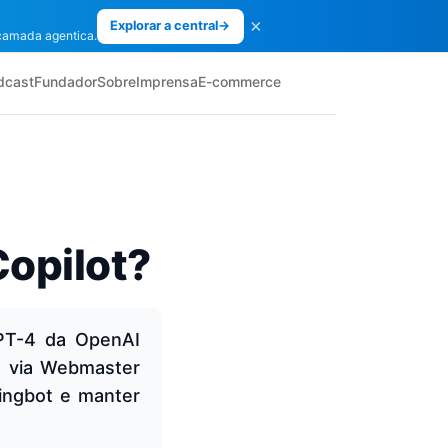
×
Explorar a central
→
camada agentica.
dcast
Fundador
Sobre
Imprensa
E-commerce
opilot?
GPT-4 da OpenAI
g via Webmaster
bingbot e manter