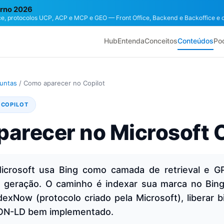
rno 2026
e, protocolos UCP, ACP e MCP e GEO — Front Office, Backend e Backoffice e 
Hub
Entenda
Conceitos
Conteúdos
Po
untas
/
Como aparecer no Copilot
 COPILOT
arecer no Microsoft C
Microsoft usa Bing como camada de retrieval e 
 geração. O caminho é indexar sua marca no Bin
ndexNow (protocolo criado pela Microsoft), liberar 
ON-LD bem implementado.