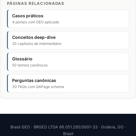
PÁGINAS RELACIONADAS
Casos práticos
4 portais com GEO aplicado
Conceitos deep-dive
20 capítulos de intermediário
Glossário
50 termos canônicos
Perguntas canônicas
30 FAQs com QAPage schema
Brasil GEO · BRGEO LTDA 66.051.295/0001-33 · Goiânia, GO ·
Brasil