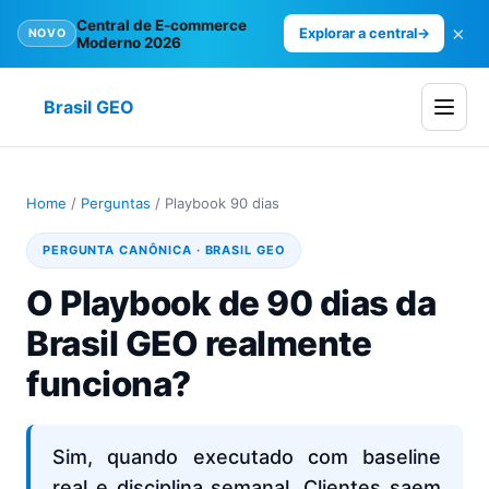
Central de E-commerce
×
Explorar a central
→
NOVO
Moderno 2026
Brasil GEO
Home
/
Perguntas
/
Playbook 90 dias
PERGUNTA CANÔNICA · BRASIL GEO
O Playbook de 90 dias da
Brasil GEO realmente
funciona?
Sim, quando executado com baseline
real e disciplina semanal. Clientes saem