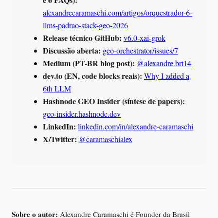
alexandrecaramaschi.com/artigos/orquestrador-6-
llms-padrao-stack-geo-2026
Release técnico GitHub:
v6.0-xai-grok
Discussão aberta:
geo-orchestrator/issues/7
Medium (PT-BR blog post):
@alexandre.brt14
dev.to (EN, code blocks reais):
Why I added a
6th LLM
Hashnode GEO Insider (síntese de papers):
geo-insider.hashnode.dev
LinkedIn:
linkedin.com/in/alexandre-caramaschi
X/Twitter:
@caramaschialex
Sobre o autor:
Alexandre Caramaschi é Founder da Brasil