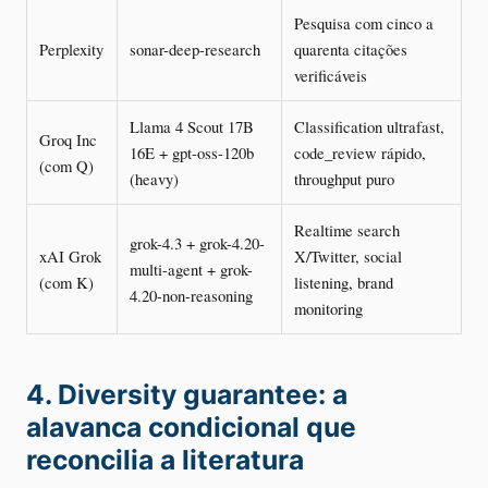
Pesquisa com cinco a
Perplexity
sonar-deep-research
quarenta citações
verificáveis
Llama 4 Scout 17B
Classification ultrafast,
Groq Inc
16E + gpt-oss-120b
code_review rápido,
(com Q)
(heavy)
throughput puro
Realtime search
grok-4.3 + grok-4.20-
xAI Grok
X/Twitter, social
multi-agent + grok-
(com K)
listening, brand
4.20-non-reasoning
monitoring
4. Diversity guarantee: a
alavanca condicional que
reconcilia a literatura