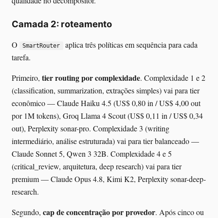
qualidade no decompositor.
Camada 2: roteamento
O
aplica três políticas em sequência para cada
SmartRouter
tarefa.
tier routing por complexidade
Primeiro,
. Complexidade 1 e 2
(classification, summarization, extrações simples) vai para tier
econômico — Claude Haiku 4.5 (US$ 0,80 in / US$ 4,00 out
por 1M tokens), Groq Llama 4 Scout (US$ 0,11 in / US$ 0,34
out), Perplexity sonar-pro. Complexidade 3 (writing
intermediário, análise estruturada) vai para tier balanceado —
Claude Sonnet 5, Qwen 3 32B. Complexidade 4 e 5
(critical_review, arquitetura, deep research) vai para tier
premium — Claude Opus 4.8, Kimi K2, Perplexity sonar-deep-
research.
cap de concentração por provedor
Segundo,
. Após cinco ou