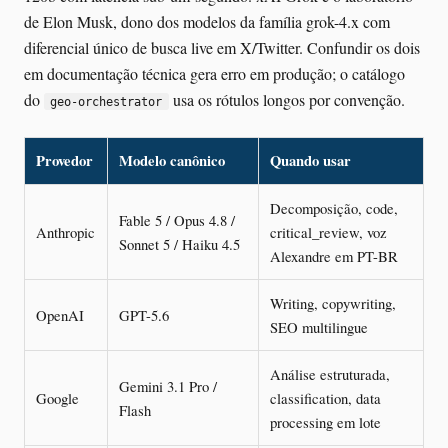
de Elon Musk, dono dos modelos da família grok-4.x com
diferencial único de busca live em X/Twitter. Confundir os dois
em documentação técnica gera erro em produção; o catálogo
do
usa os rótulos longos por convenção.
geo-orchestrator
Provedor
Modelo canônico
Quando usar
Decomposição, code,
Fable 5 / Opus 4.8 /
Anthropic
critical_review, voz
Sonnet 5 / Haiku 4.5
Alexandre em PT-BR
Writing, copywriting,
OpenAI
GPT-5.6
SEO multilingue
Análise estruturada,
Gemini 3.1 Pro /
Google
classification, data
Flash
processing em lote