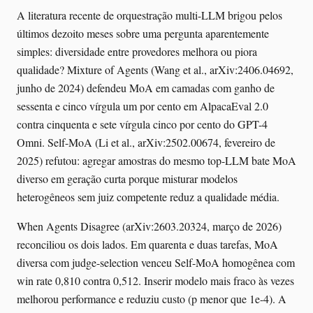
A literatura recente de orquestração multi-LLM brigou pelos
últimos dezoito meses sobre uma pergunta aparentemente
simples: diversidade entre provedores melhora ou piora
qualidade? Mixture of Agents (Wang et al., arXiv:2406.04692,
junho de 2024) defendeu MoA em camadas com ganho de
sessenta e cinco vírgula um por cento em AlpacaEval 2.0
contra cinquenta e sete vírgula cinco por cento do GPT-4
Omni. Self-MoA (Li et al., arXiv:2502.00674, fevereiro de
2025) refutou: agregar amostras do mesmo top-LLM bate MoA
diverso em geração curta porque misturar modelos
heterogêneos sem juiz competente reduz a qualidade média.
When Agents Disagree (arXiv:2603.20324, março de 2026)
reconciliou os dois lados. Em quarenta e duas tarefas, MoA
diversa com judge-selection venceu Self-MoA homogênea com
win rate 0,810 contra 0,512. Inserir modelo mais fraco às vezes
melhorou performance e reduziu custo (p menor que 1e-4). A