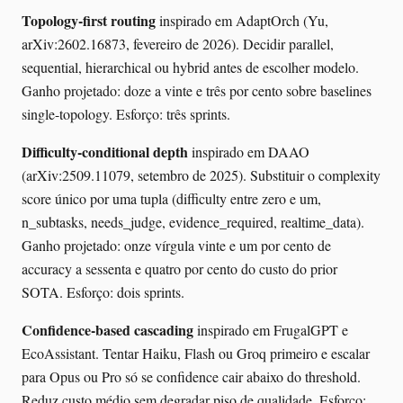
Topology-first routing
inspirado em AdaptOrch (Yu,
arXiv:2602.16873, fevereiro de 2026). Decidir parallel,
sequential, hierarchical ou hybrid antes de escolher modelo.
Ganho projetado: doze a vinte e três por cento sobre baselines
single-topology. Esforço: três sprints.
Difficulty-conditional depth
inspirado em DAAO
(arXiv:2509.11079, setembro de 2025). Substituir o complexity
score único por uma tupla (difficulty entre zero e um,
n_subtasks, needs_judge, evidence_required, realtime_data).
Ganho projetado: onze vírgula vinte e um por cento de
accuracy a sessenta e quatro por cento do custo do prior
SOTA. Esforço: dois sprints.
Confidence-based cascading
inspirado em FrugalGPT e
EcoAssistant. Tentar Haiku, Flash ou Groq primeiro e escalar
para Opus ou Pro só se confidence cair abaixo do threshold.
Reduz custo médio sem degradar piso de qualidade. Esforço: