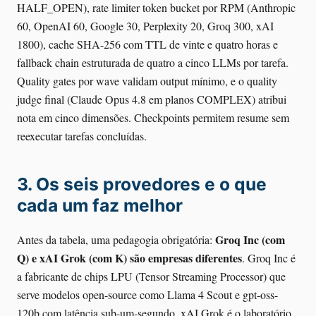
HALF_OPEN), rate limiter token bucket por RPM (Anthropic
60, OpenAI 60, Google 30, Perplexity 20, Groq 300, xAI
1800), cache SHA-256 com TTL de vinte e quatro horas e
fallback chain estruturada de quatro a cinco LLMs por tarefa.
Quality gates por wave validam output mínimo, e o quality
judge final (Claude Opus 4.8 em planos COMPLEX) atribui
nota em cinco dimensões. Checkpoints permitem resume sem
reexecutar tarefas concluídas.
3. Os seis provedores e o que
cada um faz melhor
Groq Inc (com
Antes da tabela, uma pedagogia obrigatória:
Q) e xAI Grok (com K) são empresas diferentes
. Groq Inc é
a fabricante de chips LPU (Tensor Streaming Processor) que
serve modelos open-source como Llama 4 Scout e gpt-oss-
120b com latência sub-um-segundo. xAI Grok é o laboratório